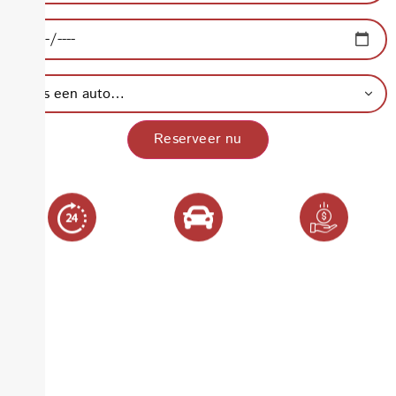
Retourdatum:
Type auto:
Reserveer nu
24/7
Onbeperkte
Lage
ophaalservice
kilometers
aanbetaling