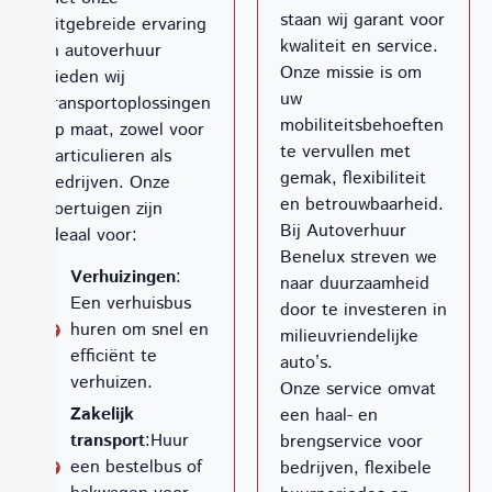
staan wij garant voor
uitgebreide ervaring
kwaliteit en service.
in autoverhuur
Onze missie is om
bieden wij
uw
transportoplossingen
mobiliteitsbehoeften
op maat, zowel voor
te vervullen met
particulieren als
gemak, flexibiliteit
bedrijven. Onze
en betrouwbaarheid.
voertuigen zijn
Bij Autoverhuur
ideaal voor:
Benelux streven we
Verhuizingen
:
naar duurzaamheid
Een verhuisbus
door te investeren in
huren om snel en
milieuvriendelijke
efficiënt te
auto’s.
verhuizen.
Onze service omvat
Zakelijk
een haal- en
transport
:Huur
brengservice voor
een bestelbus of
bedrijven, flexibele