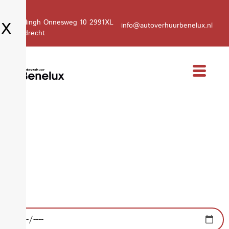
Kamerlingh Onnesweg 10 2991XL
X
info@autoverhuurbenelux.nl
Barendrecht
Welkom bij Autoverhuur
Benelux in Zwijndrecht
Kies voor gemak, kies voor betrouwbaarheid, kies voor
Autoverhuur Benelux.
Ophaaldatum: