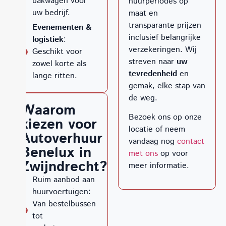
bakwagen voor
huurperiodes op
uw bedrijf.
maat en
transparante prijzen
Evenementen &
inclusief belangrijke
logistiek
:
verzekeringen. Wij
Geschikt voor
streven naar
uw
zowel korte als
tevredenheid
en
lange ritten.
gemak, elke stap van
de weg.
Waarom
Bezoek ons op onze
kiezen voor
locatie of neem
Autoverhuur
vandaag nog
contact
Benelux in
met ons
op voor
Zwijndrecht?
meer informatie.
Ruim aanbod aan
huurvoertuigen:
Van bestelbussen
tot