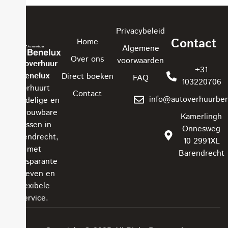
Privacybeleid
Contact
Home
Algemene
Over ons
voorwaarden
Autoverhuur
+31
Benelux
Direct boeken
FAQ
103220706
verhuurt
Contact
info@autoverhuurben
voordelige en
betrouwbare
Kamerlingh
bussen in
Onnesweg
Barendrecht,
10 2991XL
met
Barendrecht
transparante
tarieven en
flexibele
service.