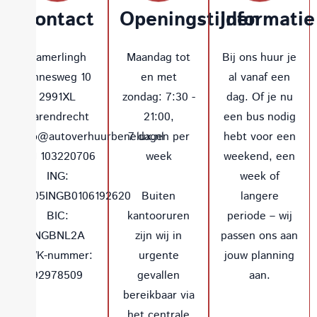
Contact
Openingstijden
Informatie
Kamerlingh
Maandag tot
Bij ons huur je
Onnesweg 10
en met
al vanaf een
2991XL
zondag: 7:30 -
dag. Of je nu
Barendrecht
21:00,
een bus nodig
info@autoverhuurbenelux.nl
7 dagen per
hebt voor een
+31 103220706
week
weekend, een
ING:
week of
NL05INGB0106192620
Buiten
langere
BIC:
kantooruren
periode – wij
INGBNL2A
zijn wij in
passen ons aan
KVK-nummer:
urgente
jouw planning
92978509
gevallen
aan.
bereikbaar via
het centrale