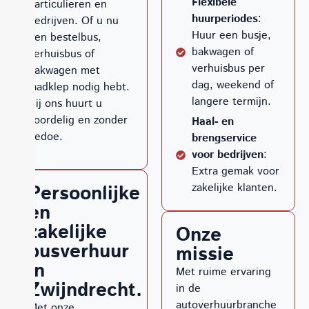
Flexibele
particulieren en
huurperiodes
:
bedrijven. Of u nu
Huur een busje,
een bestelbus,
bakwagen of
verhuisbus of
verhuisbus per
bakwagen met
dag, weekend of
laadklep nodig hebt.
langere termijn.
Bij ons huurt u
voordelig en zonder
Haal- en
gedoe.
brengservice
voor bedrijven
:
Extra gemak voor
zakelijke klanten.
Persoonlijke
en
zakelijke
Onze
busverhuur
missie
in
Met ruime ervaring
Zwijndrecht.
in de
autoverhuurbranche
Met onze