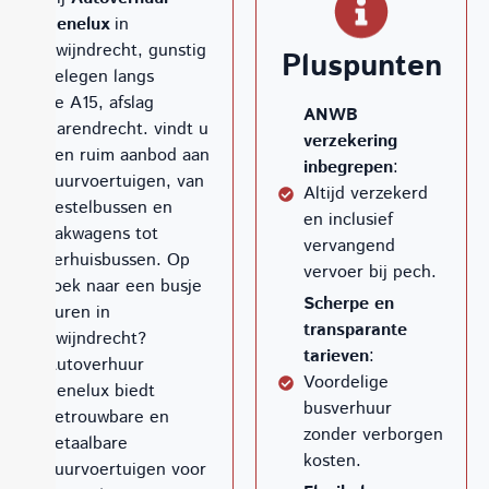
Benelux
in
Zwijndrecht, gunstig
Pluspunten
gelegen langs
de A15, afslag
ANWB
Barendrecht. vindt u
verzekering
een ruim aanbod aan
inbegrepen
:
huurvoertuigen, van
Altijd verzekerd
bestelbussen en
en inclusief
bakwagens tot
vervangend
verhuisbussen. Op
vervoer bij pech.
zoek naar een busje
Scherpe en
huren in
transparante
Zwijndrecht?
tarieven
:
Autoverhuur
Voordelige
Benelux biedt
busverhuur
betrouwbare en
zonder verborgen
betaalbare
kosten.
huurvoertuigen voor