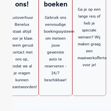
ons!
boeken
Ga je op een
lange reis of
Autoverhuur
Gebruik ons
heb je
Benelux
eenvoudige
speciale
staat altijd
boekingssysteem
wensen? Wij
voor je klaar.
om meteen
maken graag
Neem gerust
jouw
een
contact met
gewenste
maatwerkofferte
ons op,
auto te
voor je!
zodat we al
reserveren -
je vragen
24/7
kunnen
beschikbaar!
beantwoorden!