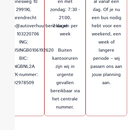
Onnesweg 10
en met
al vanaf een
2991XL
zondag: 7:30 -
dag. Of je nu
Barendrecht
21:00,
een bus nodig
info@autoverhuurbenelux.nl
7 dagen per
hebt voor een
+31 103220706
week
weekend, een
ING:
week of
NL05INGB0106192620
Buiten
langere
BIC:
kantooruren
periode – wij
INGBNL2A
zijn wij in
passen ons aan
KVK-nummer:
urgente
jouw planning
92978509
gevallen
aan.
bereikbaar via
het centrale
nummer.