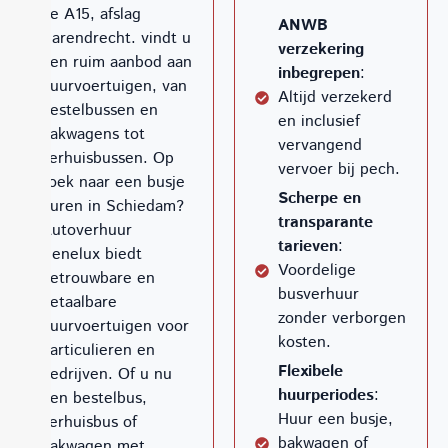
de A15, afslag
ANWB
Barendrecht. vindt u
verzekering
een ruim aanbod aan
inbegrepen
:
huurvoertuigen, van
Altijd verzekerd
bestelbussen en
en inclusief
bakwagens tot
vervangend
verhuisbussen. Op
vervoer bij pech.
zoek naar een busje
Scherpe en
huren in Schiedam?
transparante
Autoverhuur
tarieven
:
Benelux biedt
Voordelige
betrouwbare en
busverhuur
betaalbare
zonder verborgen
huurvoertuigen voor
kosten.
particulieren en
Flexibele
bedrijven. Of u nu
huurperiodes
:
een bestelbus,
Huur een busje,
verhuisbus of
bakwagen of
bakwagen met