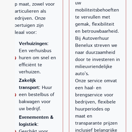
uw
op maat, zowel voor
mobiliteitsbehoeften
particulieren als
te vervullen met
bedrijven. Onze
gemak, flexibiliteit
voertuigen zijn
en betrouwbaarheid.
ideaal voor:
Bij Autoverhuur
Verhuizingen
:
Benelux streven we
Een verhuisbus
naar duurzaamheid
huren om snel en
door te investeren in
efficiënt te
milieuvriendelijke
verhuizen.
auto’s.
Zakelijk
Onze service omvat
transport
: Huur
een haal- en
een bestelbus of
brengservice voor
bakwagen voor
bedrijven, flexibele
uw bedrijf.
huurperiodes op
maat en
Evenementen &
transparante prijzen
logistiek
:
inclusief belangrijke
Geschikt voor