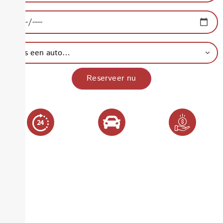
Retourdatum:
Type auto:
Reserveer nu
24/7
Onbeperkte
Lage
ophaalservice
kilometers
aanbetaling