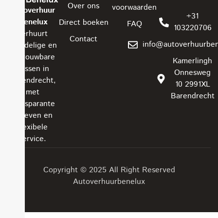
Over ons
voorwaarden
Autoverhuur
+31
Benelux
Direct boeken
FAQ
103220706
verhuurt
Contact
info@autoverhuurben
voordelige en
betrouwbare
Kamerlingh
bussen in
Onnesweg
Barendrecht,
10 2991XL
met
Barendrecht
transparante
tarieven en
flexibele
service.
Copyright © 2025 All Right Reserved
Autoverhuurbenelux