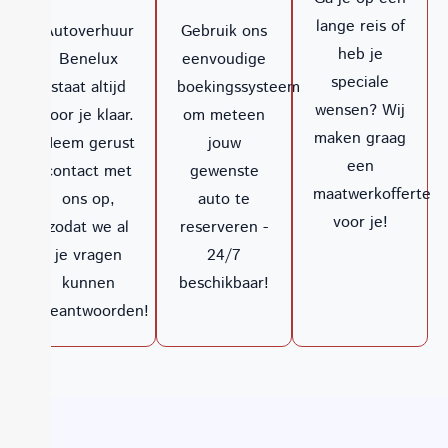
lange reis of
Autoverhuur
Gebruik ons
heb je
Benelux
eenvoudige
speciale
staat altijd
boekingssysteem
wensen? Wij
voor je klaar.
om meteen
maken graag
Neem gerust
jouw
een
contact met
gewenste
maatwerkofferte
ons op,
auto te
voor je!
zodat we al
reserveren -
je vragen
24/7
kunnen
beschikbaar!
beantwoorden!