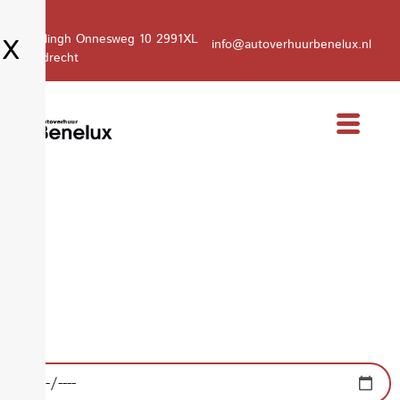
Kamerlingh Onnesweg 10 2991XL
X
info@autoverhuurbenelux.nl
Barendrecht
Welkom bij Autoverhuur
Benelux in Schiedam
Kies voor gemak, kies voor betrouwbaarheid, kies voor
Autoverhuur Benelux.
Ophaaldatum: