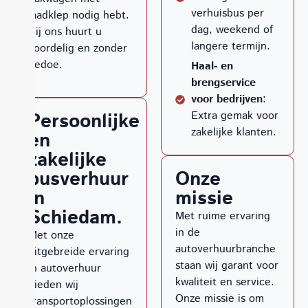
verhuisbus per
laadklep nodig hebt.
dag, weekend of
Bij ons huurt u
langere termijn.
voordelig en zonder
gedoe.
Haal- en
brengservice
voor bedrijven
:
Extra gemak voor
Persoonlijke
zakelijke klanten.
en
zakelijke
Onze
busverhuur
missie
in
Schiedam.
Met ruime ervaring
in de
Met onze
autoverhuurbranche
uitgebreide ervaring
staan wij garant voor
in autoverhuur
kwaliteit en service.
bieden wij
Onze missie is om
transportoplossingen