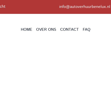
cht
info@autoverhuurbenelux.nl
HOME
OVER ONS
CONTACT
FAQ
ij Autoverhuu
in Zoetermee