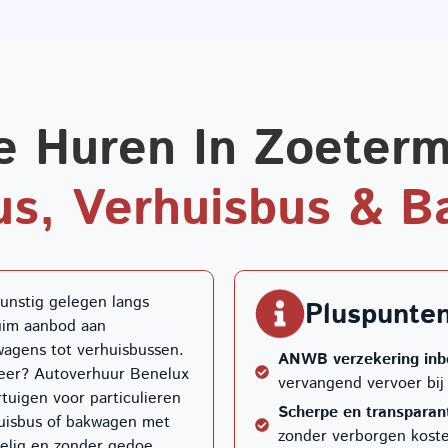
e Huren In Zoeterm
us, Verhuisbus & 
unstig gelegen langs
Pluspunte
ruim aanbod aan
wagens tot verhuisbussen.
ANWB verzekering inb
meer? Autoverhuur Benelux
vervangend vervoer bij
tuigen voor particulieren
Scherpe en transparant
huisbus of bakwagen met
zonder verborgen koste
delig en zonder gedoe.