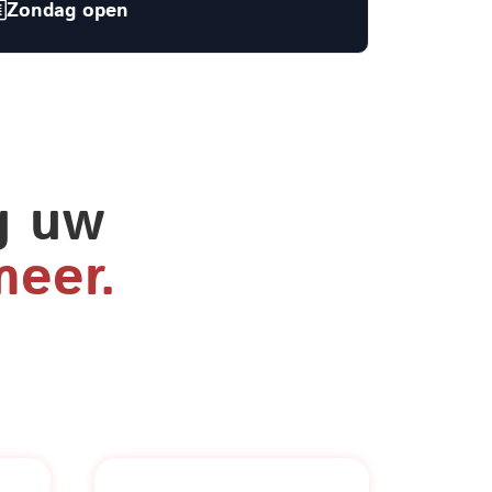
Zondag open
g uw
meer.