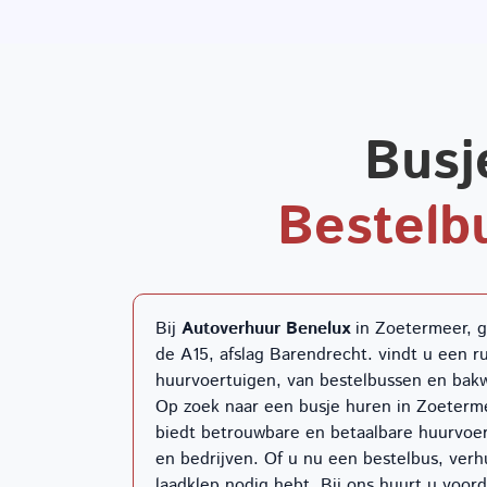
Busj
Bestelb
Bij
Autoverhuur Benelux
in Zoetermeer, g
de A15, afslag Barendrecht. vindt u een 
huurvoertuigen, van bestelbussen en bak
Op zoek naar een busje huren in Zoeter
biedt betrouwbare en betaalbare huurvoer
en bedrijven. Of u nu een bestelbus, ver
laadklep nodig hebt. Bij ons huurt u voor