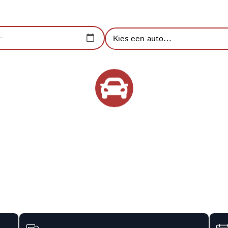
rheid, kies voor Autoverhuur Benelux.
atum:
Type auto:
Onbeperkte kilometers