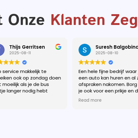
 Onze ​
Klanten Ze
Thijs Gerritsen
Suresh Balgobin
2025-08-11
2025-08-10
 service makkelijk te
Een hele fijne bedrijf waar 
eiken ook op zondag doen
een auto kan huren en al 
t moeilijk als je de bus
afspraken nakomen. Borg
tje langer nodig hebt
je ook voor een prikje en 
volgende dag voor 12.00 h
Read more
Je het op de rekening. Ze
beleefd en altijd
terugkoppeling. Een aanr
voor een ieder.