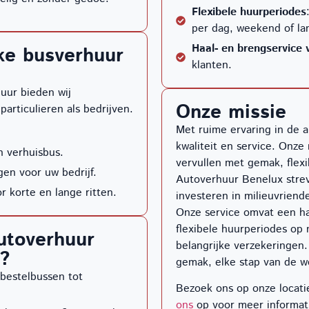
Flexibele huurperiodes
per dag, weekend of la
Haal- en brengservice 
jke busverhuur
klanten.
uur bieden wij
Onze missie
articulieren als bedrijven.
Met ruime ervaring in de 
kwaliteit en service. Onze
n verhuisbus.
vervullen met gemak, flexi
gen voor uw bedrijf.
Autoverhuur Benelux stre
r korte en lange ritten.
investeren in milieuvriende
Onze service omvat een ha
flexibele huurperiodes op 
utoverhuur
belangrijke verzekeringen.
?
gemak, elke stap van de w
bestelbussen tot
Bezoek ons op onze locat
ons
op voor meer informat