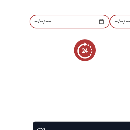
Kies voor gemak, kies voor betrouwbaa
Ophaaldatum:
Retourd
24/7 ophaalservice