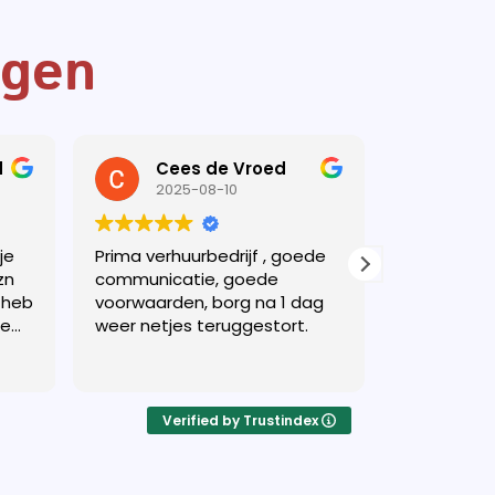
ggen
d
Cees de Vroed
Kim
2025-08-10
202
je
Prima verhuurbedrijf , goede
Super betr
zn
communicatie, goede
heel profe
 heb
voorwaarden, borg na 1 dag
de
weer netjes teruggestort.
e.
er
ader
Verified by Trustindex